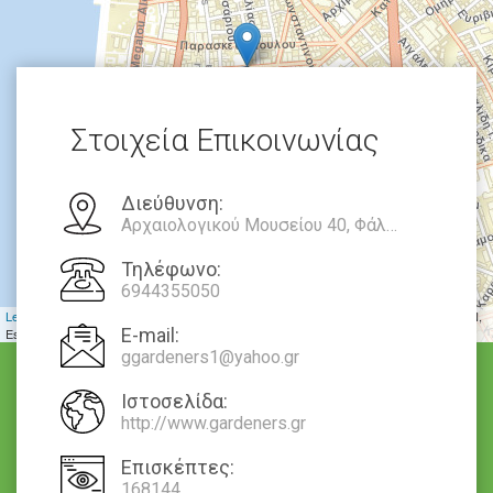
Στοιχεία Επικοινωνίας
Διεύθυνση:
Αρχαιολογικού Μουσείου 40, Φάληρο, 54641 / Θεσσαλονίκη
Τηλέφωνο:
6944355050
Leaflet
| Tiles © Esri — Source: Esri, DeLorme, NAVTEQ, USGS, Intermap, iPC, NRCAN,
E-mail:
Esri Japan, METI, Esri China (Hong Kong), Esri (Thailand), TomTom, 2012
ggardeners1@yahoo.gr
Ιστοσελίδα:
http://www.gardeners.gr
Επισκέπτες:
168144